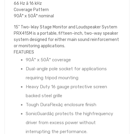
66 Hz â 16 kHz
Coverage Pattern
90Â° x 50Â° nominal
15" Two-Way Stage Monitor and Loudspeaker System
PRX415M is a portable, fifteen-inch, two-way speaker
system designed for either main sound reinforcement
or monitoring applications.
FEATURES
90Â° x 50Â° coverage
Dual-angle pole socket for applications
requiring tripod mounting
Heavy Duty 16 gauge protective screen
backed steel grille
Tough DuraFlexâ¢ enclosure finish
SonicGuardâ¢ protects the highfrequency
driver from excess power without
interrupting the performance.