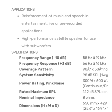
APPLICATIONS
Reinforcement of music and speech in
entertainment, live or pre-recorded
applications
High-performance satellite speaker for use
with subwoofers
SPECIFICATIONS
Frequency Range (-10 dB)
55 Hz â 19 kHz
Frequency Response (+3 dB)
66 Hz â 16 kHz
Coverage Pattern
90Â° x 50Â° nomi
System Sensitivity
98 dB SPL (1w@1
300 W / 600 W / 
Power Rating, Pink Noise
(Continuous/Pro
Rated Maximum SPL
122 dB SPL cont. 
Nominal Impedance
8 ohms
650 mm x 429 m
Dimensions (H x W x D)
(25.6" x 16.9" x 18