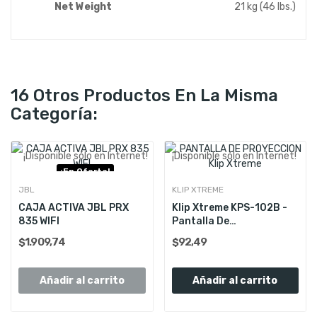
Net Weight
21 kg (46 lbs.)
16 Otros Productos En La Misma
Categoría:
¡Disponible sólo en Internet!
¡Disponible sólo en Internet!
¡En Oferta!
Consultar Stock
JBL
KLIP XTREME
CAJA ACTIVA JBL PRX
Klip Xtreme KPS-102B -
835 WIFI
Pantalla De
ProyecciÃ³n...
$1.909,74
$92,49
Añadir al carrito
Añadir al carrito