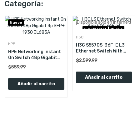
Categoría:
¡Disponible sólo en Internet!
Nuevo
¡En Oferta!
Nuevo
H3C
HPE
H3C S5570S-36F-E L3
Ethernet Switch With...
HPE Networking Instant
On Switch 48p Gigabit
$2.599,99
4p...
$559,99
Añadir al carrito
Añadir al carrito