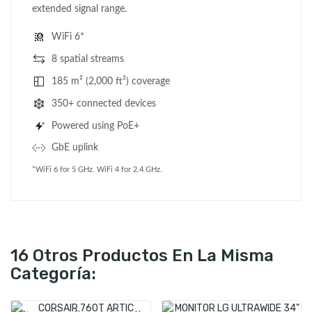
extended signal range.
WiFi 6*
8 spatial streams
185 m² (2,000 ft²) coverage
350+ connected devices
Powered using PoE+
GbE uplink
*WiFi 6 for 5 GHz. WiFi 4 for 2.4 GHz.
16 Otros Productos En La Misma
Categoría: