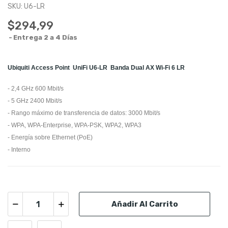
SKU:
U6-LR
$294,99
Entrega 2 a 4 Días
Ubiquiti Access Point UniFi U6-LR Banda Dual AX Wi-Fi 6 LR
- 2,4 GHz 600 Mbit/s
- 5 GHz 2400 Mbit/s
- Rango máximo de transferencia de datos: 3000 Mbit/s
- WPA, WPA-Enterprise, WPA-PSK, WPA2, WPA3
- Energía sobre Ethernet (PoE)
- Interno
Añadir Al Carrito