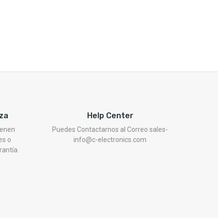
za
Help Center
ienen
Puedes Contactarnos al Correo sales-
es o
info@c-electronics.com
rantía.