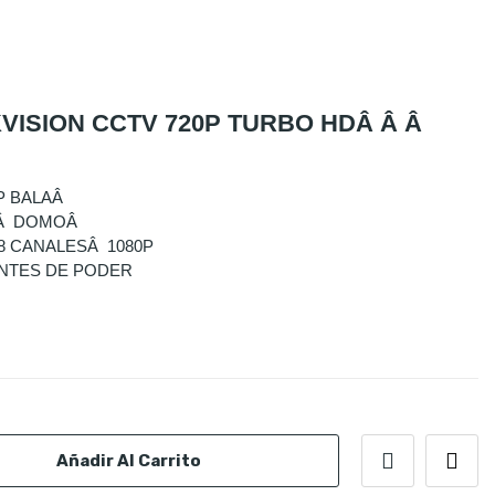
KVISION CCTV 720P TURBO HDÂ Â Â
P BALAÂ
0PÂ DOMOÂ
8 CANALESÂ 1080P
ENTES DE PODER
Añadir Al Carrito