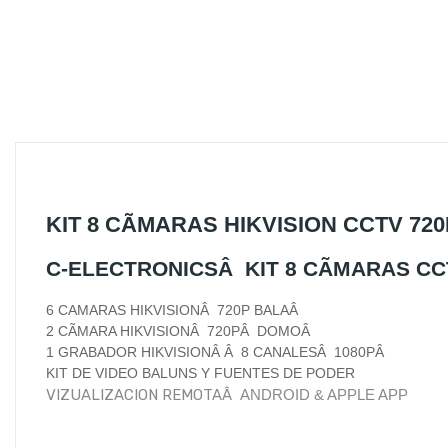
KIT 8 CÃMARAS HIKVISION CCTV 7
C-ELECTRONICSÂ KIT 8 CÃMARAS C
6 CAMARAS HIKVISIONÂ 720P BALAÂ
2 CÃMARA HIKVISIONÂ 720PÂ DOMOÂ
1 GRABADOR HIKVISIONÂ Â 8 CANALESÂ 1080PÂ
KIT DE VIDEO BALUNS Y FUENTES DE PODER
VIZUALIZACION REMOTAÂ
ANDROID & APPLE APP