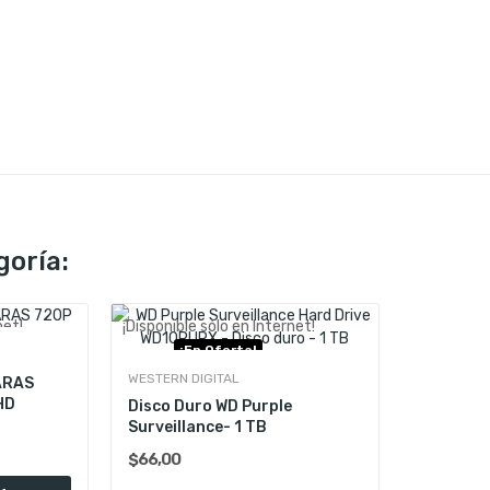
goría:
net!
¡Disponible sólo en Internet!
¡En Oferta!
WESTERN DIGITAL
ARAS
HD
Disco Duro WD Purple
Surveillance- 1 TB
$66,00