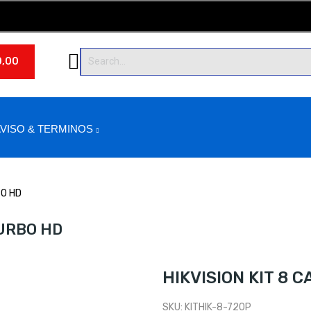
0,00
VISO & TERMINOS
BO HD
TURBO HD
HIKVISION KIT 8
SKU:
KITHIK-8-720P