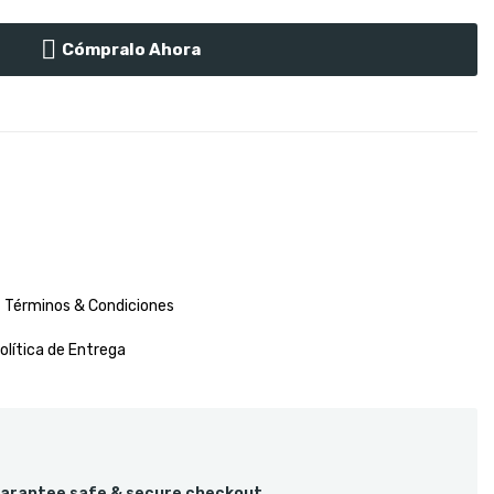
Cómpralo Ahora
Términos & Condiciones
olítica de Entrega
arantee safe & secure checkout