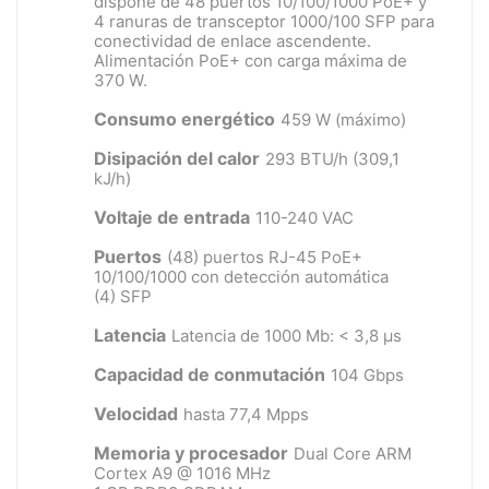
dispone de 48 puertos 10/100/1000 PoE+ y
4 ranuras de transceptor 1000/100 SFP para
conectividad de enlace ascendente.
Alimentación PoE+ con carga máxima de
370 W.
Consumo energético
459 W (máximo)
Disipación del calor
293 BTU/h (309,1
kJ/h)
Voltaje de entrada
110-240 VAC
Puertos
(48) puertos RJ-45 PoE+
10/100/1000 con detección automática
(4) SFP
Latencia
Latencia de 1000 Mb: < 3,8 µs
Capacidad de conmutación
104 Gbps
Velocidad
hasta 77,4 Mpps
Memoria y procesador
Dual Core ARM
Cortex A9 @ 1016 MHz