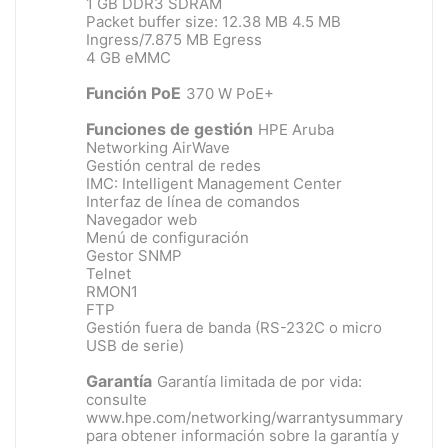
1 GB DDR3 SDRAM
Packet buffer size: 12.38 MB 4.5 MB
Ingress/7.875 MB Egress
4 GB eMMC
Función PoE
370 W PoE+
Funciones de gestión
HPE Aruba
Networking AirWave
Gestión central de redes
IMC: Intelligent Management Center
Interfaz de línea de comandos
Navegador web
Menú de configuración
Gestor SNMP
Telnet
RMON1
FTP
Gestión fuera de banda (RS-232C o micro
USB de serie)
Garantía
Garantía limitada de por vida:
consulte
www.hpe.com/networking/warrantysummary
para obtener información sobre la garantía y