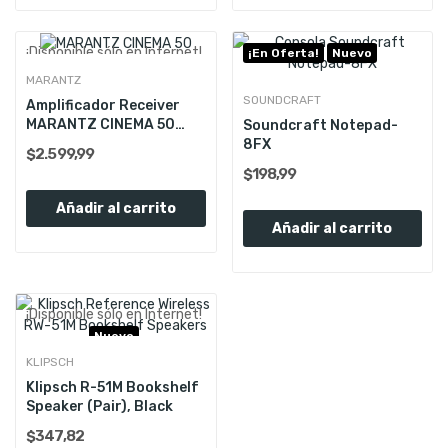
¡Disponible sólo en Internet!
¡En Oferta!
Nuevo
Nuevo
MARANTZ
SOUNDCRAFT
Amplificador Receiver
MARANTZ CINEMA 50
Soundcraft Notepad-
9.4ch 8k
8FX
$2.599,99
$198,99
Añadir al carrito
Añadir al carrito
¡Disponible sólo en Internet!
Nuevo
KLIPSCH
Klipsch R-51M Bookshelf
Speaker (Pair), Black
$347,82