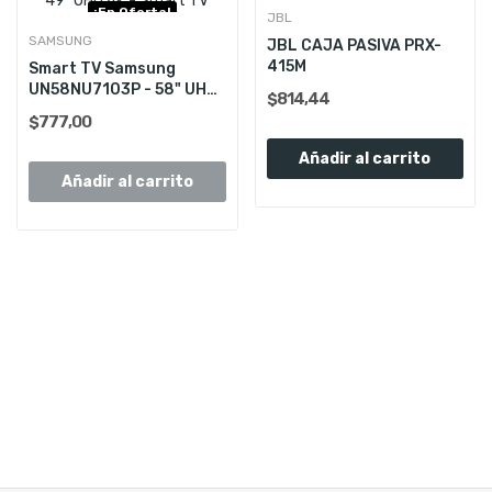
¡En Oferta!
JBL
Consultar Stock
SAMSUNG
JBL CAJA PASIVA PRX-
415M
Smart TV Samsung
UN58NU7103P - 58" UHD
$814,44
4K
$777,00
Añadir al carrito
Añadir al carrito