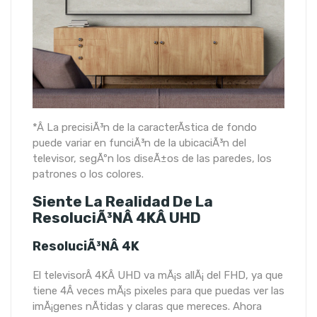
*Â La precisiÃ³n de la caracterÃ­stica de fondo
puede variar en funciÃ³n de la ubicaciÃ³n del
televisor, segÃºn los diseÃ±os de las paredes, los
patrones o los colores.
Siente La Realidad De La
ResoluciÃ³nÂ 4KÂ UHD
ResoluciÃ³nÂ 4K
El televisorÂ 4KÂ UHD va mÃ¡s allÃ¡ del FHD, ya que
tiene 4Â veces mÃ¡s pixeles para que puedas ver las
imÃ¡genes nÃ­tidas y claras que mereces. Ahora