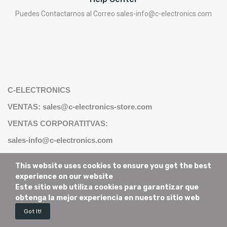
Puedes Contactarnos al Correo sales-info@c-electronics.com
C-ELECTRONICS
VENTAS: sales@c-electronics-store.com
VENTAS CORPORATITVAS:
sales-info@c-electronics.com
Telefono & Whatsapp:
This website uses cookies to ensure you get the best
experience on our website
+593 9955 22 463
Este sitio web utiliza cookies para garantizar que
obtenga la mejor experiencia en nuestro sitio web
Got It!