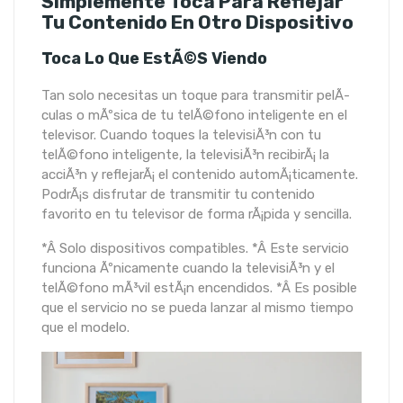
Simplemente Toca Para Reflejar
Tu Contenido En Otro Dispositivo
Toca Lo Que EstÃ©s Viendo
Tan solo necesitas un toque para transmitir pelÃ­
culas o mÃºsica de tu telÃ©fono inteligente en el
televisor. Cuando toques la televisiÃ³n con tu
telÃ©fono inteligente, la televisiÃ³n recibirÃ¡ la
acciÃ³n y reflejarÃ¡ el contenido automÃ¡ticamente.
PodrÃ¡s disfrutar de transmitir tu contenido
favorito en tu televisor de forma rÃ¡pida y sencilla.
*Â Solo dispositivos compatibles. *Â Este servicio
funciona Ãºnicamente cuando la televisiÃ³n y el
telÃ©fono mÃ³vil estÃ¡n encendidos. *Â Es posible
que el servicio no se pueda lanzar al mismo tiempo
que el modelo.