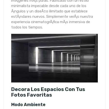
imÃ¡genes mÃ¡s puras. Fabricado con un estilo
minimalista impecable desde cada uno de los
Ã¡ngulos y un diseÃ±o ilimitado que establece
estÃ¡ndares nuevos. Simplemente verÃ¡s nuestra
experiencia cinematogrÃ¡fica mÃ¡s inmersiva de
todos los tiempos.
Decora Los Espacios Con Tus
Fotos Favoritas
Modo Ambiente