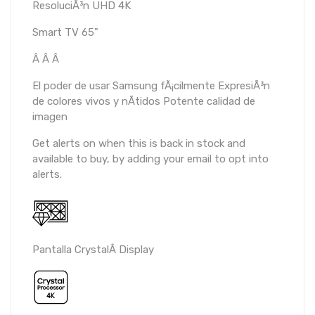
ResoluciÃ³n UHD 4K
Smart TV 65"
Â Â Â
El poder de usar Samsung fÃ¡cilmente
ExpresiÃ³n
de colores vivos y nÃ­tidos
Potente calidad de
imagen
Get alerts on when this is back in stock and
available to buy, by adding your email to opt into
alerts.
Pantalla CrystalÂ Display